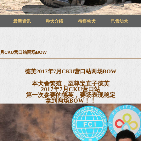
最新资讯
种犬介绍
待售幼犬
已售幼犬
7月CKU营口站两场BOW
德芙2017年7月CKU营口站两场BOW
本犬舍繁殖，至尊宝直子德芙
2017年7月CKU营口站
第一次参赛的德芙，赛场表现稳定
拿到两场BOW！！