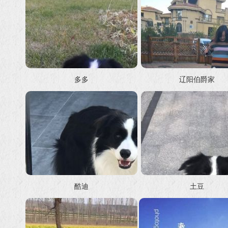
多多
辽阳伯爵家
酷迪
土豆