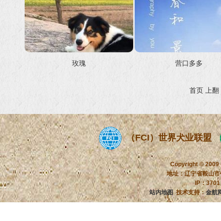
玫瑰
营口多多
首页
上翻
（FCI）世界犬业联盟
Copyright © 2009
地址：辽宁省鞍山市铁
IP：370
站内地图
技术支持：
金航